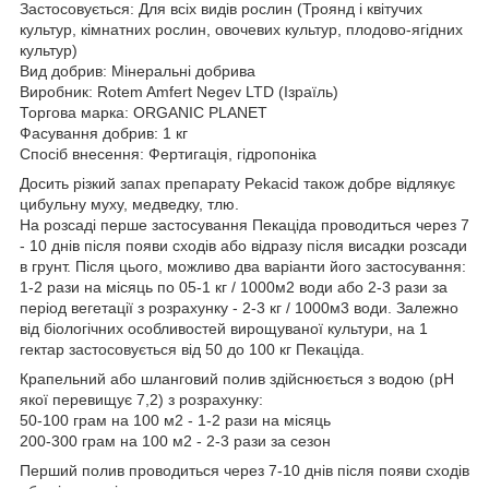
Застосовується: Для всіх видів рослин (Троянд і квітучих
культур, кімнатних рослин, овочевих культур, плодово-ягідних
культур)
Вид добрив: Мінеральні добрива
Виробник: Rotem Amfert Negev LTD (Ізраїль)
Торгова марка: ORGANIC PLANET
Фасування добрив: 1 кг
Спосіб внесення: Фертигація, гідропоніка
Досить різкий запах препарату Pekacid також добре відлякує
цибульну муху, медведку, тлю.
На розсаді перше застосування Пекаціда проводиться через 7
- 10 днів після появи сходів або відразу після висадки розсади
в грунт. Після цього, можливо два варіанти його застосування:
1-2 рази на місяць по 05-1 кг / 1000м2 води або 2-3 рази за
період вегетації з розрахунку - 2-3 кг / 1000м3 води. Залежно
від біологічних особливостей вирощуваної культури, на 1
гектар застосовується від 50 до 100 кг Пекаціда.
Крапельний або шланговий полив здійснюється з водою (pH
якої перевищує 7,2) з розрахунку:
50-100 грам на 100 м2 - 1-2 рази на місяць
200-300 грам на 100 м2 - 2-3 рази за сезон
Перший полив проводиться через 7-10 днів після появи сходів