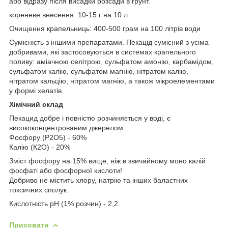
або відразу після висадки розсади в грунт.
кореневе внесення: 10-15 г на 10 л
Очищення крапельниць: 400-500 грам на 100 літрів води
Сумісність з іншими препаратами. Пекацід сумісний з усіма
добривами, які застосовуються в системах крапельного
поливу: аміачною селітрою, сульфатом амонію, карбамідом,
сульфатом калію, сульфатом магнію, нітратом калію,
нітратом кальцію, нітратом магнію, а також мікроелементами
у формі хелатів.
Хімічний склад
Пекацид добре і повністю розчиняється у воді, є
висококонцентрованим джерелом:
Фосфору (Р2О5) - 60%
Калію (К2О) - 20%
Зміст фосфору на 15% вище, ніж в звичайному моно калій
фосфаті або фосфорної кислоти!
Добриво не містить хлору, натрію та інших баластних
токсичних сполук.
Кислотність рН (1% розчин) - 2,2.
Приховати