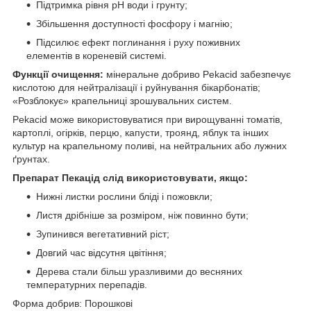
Підтримка рівня рН води і грунту;
Збільшення доступності фосфору і магнію;
Підсилює ефект поглинання і руху поживних
елементів в кореневій системі.
Функції очищення:
мінеральне добриво Pekacid забезпечує
кислотою для нейтралізації і руйнування бікарбонатів;
«Розблокує» крапельниці зрошувальних систем.
Pekacid може використовуватися при вирощуванні томатів,
картоплі, огірків, перцю, капусти, троянд, яблук та інших
культур на крапельному поливі, на нейтральних або лужних
ґрунтах.
Препарат Пекацід слід використовувати, якщо:
Нижні листки рослини бліді і пожовкли;
Листя дрібніше за розміром, ніж повинно бути;
Зупинився вегетативний ріст;
Довгий час відсутня цвітіння;
Дерева стали більш уразливими до весняних
температурних перепадів.
Форма добрив: Порошкові