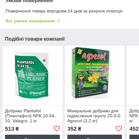
Умови повернення
Повернення товару впродовж 14 днів за рахунок покупця
Всі умови повернення
Подібні товари компанії
Добриво Plantafol
Мінеральне добриво для
Добр
(Плантафол) NPK 10-54-
підкислення грунту 20-0-0
NPK 
10, Valagro, 1 кг
Agrecol (1,2 кг)
кг
513
352
452
₴
₴