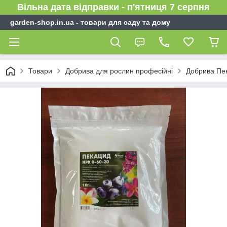
Вільна дата відправки - п'ятниця 7 серпня
garden-shop.in.ua - товари для саду та дому
Товари
Добрива для рослин професійні
Добрива Пе