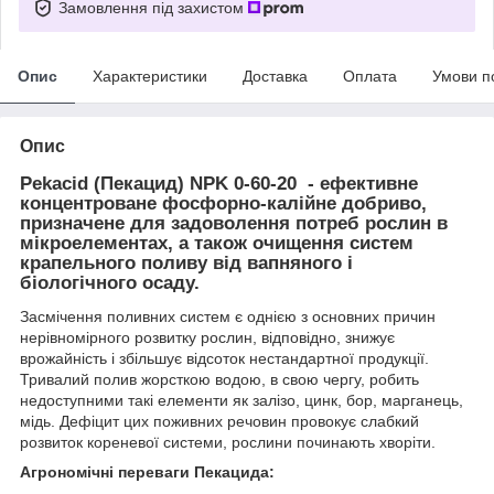
Замовлення під захистом
Опис
Характеристики
Доставка
Оплата
Умови п
Опис
Pekacid (Пекацид) NPK 0-60-20 - ефективне
концентроване фосфорно-калійне добриво,
призначене для задоволення потреб рослин в
мікроелементах, а також очищення систем
крапельного поливу від вапняного і
біологічного осаду.
Засмічення поливних систем є однією з основних причин
нерівномірного розвитку рослин, відповідно, знижує
врожайність і збільшує відсоток нестандартної продукції.
Тривалий полив жорсткою водою, в свою чергу, робить
недоступними такі елементи як залізо, цинк, бор, марганець,
мідь. Дефіцит цих поживних речовин провокує слабкий
розвиток кореневої системи, рослини починають хворіти.
Агрономічні переваги Пекацида: