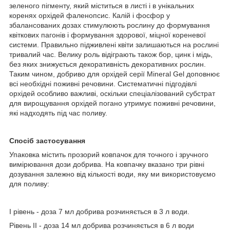
зеленого пігменту, який міститься в листі і в унікальних
коренях орхідей фаленопсис. Калій і фосфор у
збалансованих дозах стимулюють рослину до формування
квіткових пагонів і формування здорової, міцної кореневої
системи. Правильно підживлені квіти залишаються на рослині
тривалий час. Велику роль відіграють також бор, цинк і мідь,
без яких знижується декоративність декоративних рослин.
Таким чином, добриво для орхідей серії Mineral Gel доповнює
всі необхідні поживні речовини. Систематичні підгодівлі
орхідей особливо важливі, оскільки спеціалізований субстрат
для вирощування орхідей погано утримує поживні речовини,
які надходять під час поливу.
Спосіб застосування
Упаковка містить прозорий ковпачок для точного і зручного
вимірювання дози добрива. На ковпачку вказано три рівні
дозування залежно від кількості води, яку ми використовуємо
для поливу:
І рівень - доза 7 мл добрива розчиняється в 3 л води.
Рівень II - доза 14 мл добрива розчиняється в 6 л води