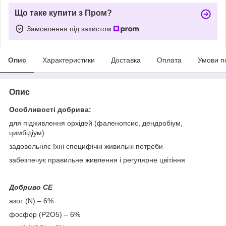
Що таке купити з Пром?
Замовлення під захистом
Опис
Характеристики
Доставка
Оплата
Умови п
Опис
Особливості добрива:
для підживлення орхідей (фаленопсис, дендробіум,
цимбідіум)
задовольняє їхні специфічні живильні потреби
забезпечує правильне живлення і регулярне цвітіння
Добриво CE
азот (N) – 6%
фосфор (P2O5) – 6%