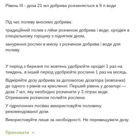
Рівень III - доза 21 мл добрива розчиняється в 9 л води
Під час поливу вносимо добрива:
традиційний полив з лійки розчином добрива і води, орхідея в
спеціальному горщику з піднятим дном,
занурення рослин в миску з розчином добрива і води для
поливу.
У період з березня по жовтень удобрюйте орхідеї 1 раз на
тиждень, в інший період удобрюйте рослини 1 раз на місяць.
Відміряйте дозу добрива за допомогою дозатора (ковпачка)
до одного з рівнів на кресленні. Перший рівень у дозаторі —
доза 7 мл, яку необхідно розчинити у 3 літрах води.
Отриманим розчином полийте рослини.
У гідропонних посівах використовуйте половину
рекомендованої дози.
Використовуйте лише за необхідності. Не перевищувати дозу.
Приховати