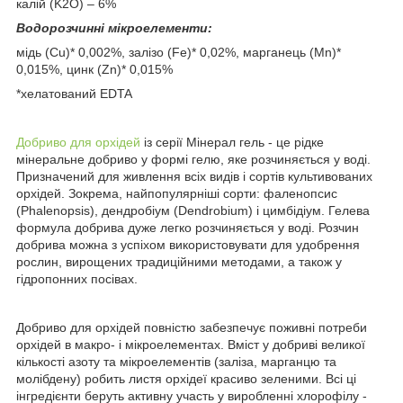
калій (K2O) – 6%
Водорозчинні мікроелементи:
мідь (Cu)* 0,002%, залізо (Fe)* 0,02%, марганець (Mn)*
0,015%, цинк (Zn)* 0,015%
*хелатований EDTA
Добриво для орхідей
із серії Мінерал гель - це рідке
мінеральне добриво у формі гелю, яке розчиняється у воді.
Призначений для живлення всіх видів і сортів культивованих
орхідей. Зокрема, найпопулярніші сорти: фаленопсис
(Phalenopsis), дендробіум (Dendrobium) і цимбідіум. Гелева
формула добрива дуже легко розчиняється у воді. Розчин
добрива можна з успіхом використовувати для удобрення
рослин, вирощених традиційними методами, а також у
гідропонних посівах.
Добриво для орхідей повністю забезпечує поживні потреби
орхідей в макро- і мікроелементах. Вміст у добриві великої
кількості азоту та мікроелементів (заліза, марганцю та
молібдену) робить листя орхідеї красиво зеленими. Всі ці
інгредієнти беруть активну участь у виробленні хлорофілу -