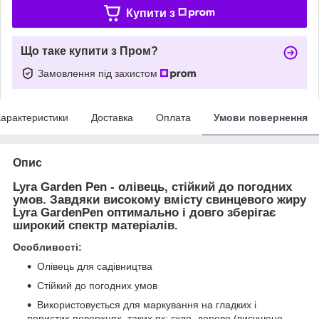
Купити з
Що таке купити з Пром?
Замовлення під захистом
арактеристики
Доставка
Оплата
Умови повернення
Опис
Lyra Garden Pen
- олівець, стійкий до погодних
умов. Завдяки високому вмісту свинцевого жиру
Lyra GardenPen оптимально і довго зберігає
широкий спектр матеріалів.
Особливості:
Олівець для садівництва
Стійкий до погодних умов
Використовується для маркування на гладких і
пористих поверхнях, таких як: скло, дерево (висушене