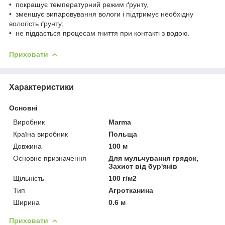
• покращує температурний режим ґрунту,
• зменшує випаровування вологи і підтримує необхідну
вологість ґрунту;
• не піддається процесам гниття при контакті з водою.
Приховати
Характеристики
Основні
Виробник
Marma
Країна виробник
Польща
Довжина
100 м
Основне призначення
Для мульчування грядок,
Захист від бур'янів
Щільність
100 г/м2
Тип
Агротканина
Ширина
0.6 м
Приховати