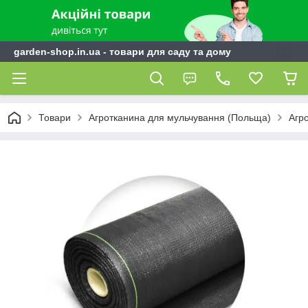
garden-shop.in.ua - товари для саду та дому
Товари
Агротканина для мульчування (Польща)
Агр