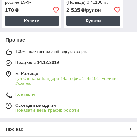
рослин 15-9-
(Польща) 0,4х100 м,
12+2,5MgO+TE (5-6м),
щільність 99 (+/-5%) г/м2
170
2 535
₴
₴/рулон
200г
Купити
Купити
Про нас
100% позитивних з 58 відгуків за рік
Працює з 14.12.2019
м. Рожище
вул.Степана Бандери 44а, офис 1, 45101, Рожище,
Україна
Контакти
Сьогодні вихідний
Показати весь графік роботи
Про нас