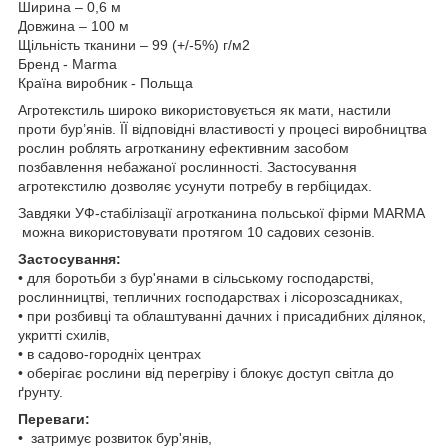
Ширина – 0,6 м
Довжина – 100 м
Щільність тканини – 99 (+/-5%) г/м2
Бренд - Marma
Країна виробник - Польща
Агротекстиль широко використовується як мати, настили
проти бур’янів. ЇЇ відповідні властивості у процесі виробництва
рослин роблять агротканину ефективним засобом
позбавлення небажаної рослинності. Застосування
агротекстилю дозволяє усунути потребу в гербіцидах.
Завдяки УФ-стабілізації агротканина польської фірми MARMA
можна використовувати протягом 10 садових сезонів.
Застосування:
• для боротьби з бур'янами в сільському господарстві,
рослинництві, тепличних господарствах і лісорозсадниках,
• при розбивці та облаштуванні дачних і присадибних ділянок,
укритті схилів,
• в садово-городніх центрах
• оберігає рослини від перегріву і блокує доступ світла до
ґрунту.
Переваги:
• затримує розвиток бур'янів,