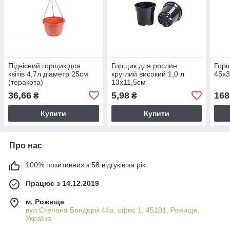
Підвісний горщик для
Горщик для рослин
Горщ
квітів 4,7л діаметр 25см
круглий високий 1,0 л
45х
(теракота)
13х11,5см
36,66
5,98
168
₴
₴
Купити
Купити
Про нас
100% позитивних з 58 відгуків за рік
Працює з 14.12.2019
м. Рожище
вул.Степана Бандери 44а, офис 1, 45101, Рожище,
Україна