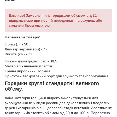
Важливо
! Замовлення із горщиками об'ємом від 20л
відправляємо при повній передоплаті на рахунок, або
сплачені Пром-оплатою.
Параметри товару:
Об'єм (л) - 50
Діаметр верхній (см) - 47
Висота (см) - 36
Нижній діаметр/дно (см) - 38,5
Матеріал - щільний пластик
Країна виробник - Польща
Присутній заокруглений борт для зручного транспортування
Горщики круглі стандартні великого
об'єму.
Дана категорія горщиків широко використовується для
вирощування всіх видів рослин для декоративних і плодових
дерев і чагарників більш дорослої стадії вегетації. Асортимент
таких горщиків ставить об'ємом від 20 л до 100 л. Переважно