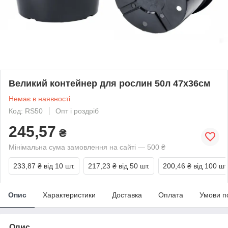
Великий контейнер для рослин 50л 47х36см
Немає в наявності
Код: RS50
Опт і роздріб
245,57
₴
Мінімальна сума замовлення на сайті — 500 ₴
233,87 ₴
від 10 шт.
217,23 ₴
від 50 шт.
200,46 ₴
від 100 шт
Опис
Характеристики
Доставка
Оплата
Умови п
Опис