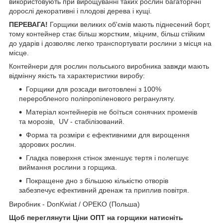
використовують при вирощуванні таких рослин багаторічні
дорослі декоративні і плодові дерева і кущі.
ПЕРЕВАГА!
Горщики великих об'ємів мають піднесений борт,
тому контейнер стає більш жорстким, міцним, більш стійким
до ударів і дозволяє легко транспортувати рослини з місця на
місце.
Контейнери для рослин польського виробника завжди мають
відмінну якість та характеристики виробу:
Горщики для розсади виготовлені з 100%
переробленого поліпропіленового регрануляту.
Матеріал контейнерів не боїться сонячних променів
та морозів, UV - стабілізований.
Форма та розміри є ефективними для вирощення
здорових рослин.
Гладка поверхня стінок зменшує тертя і полегшує
виймання рослини з горщика.
Покращене дно з більшою кількістю отворів
забезпечує ефективний дренаж та приплив повітря.
Виробник - DonKwiat / OPEKO (Польша)
Щоб переглянути Ціни ОПТ на горщики натисніть