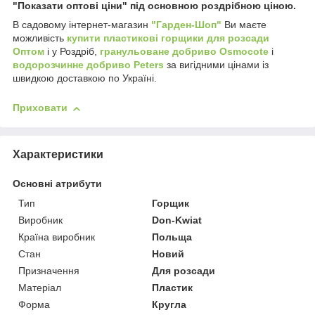
"Показати оптові ціни" під основною роздрібною ціною.
В садовому інтернет-магазин
"Гарден-Шоп"
Ви маєте
можливість
купити пластикові горщики для розсади
Оптом
і у Роздріб,
гранульоване добриво Osmocote
і
водорозчинне добриво Peters
за вигідними цінами із
швидкою доставкою по Україні.
Приховати
Характеристики
Основні атрибути
Тип
Горщик
Виробник
Don-Kwiat
Країна виробник
Польща
Стан
Новий
Призначення
Для розсади
Матеріал
Пластик
Форма
Кругла