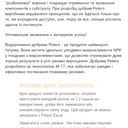
"розблоковує" коріння і покращує отримання та засвоєння
компонентів з субстрату. При розробці добрив Peters
виробники керувалися принципом, що не йдеться тільки про
те, які інгредієнти доступні, але, перш за все, скільки рослина
здатна їх поглинути.
Оптимальне засвоєння є запорукою успіху!
Водорозчинні добрива Peters - це продукти найвищого
ґатунку. Вони містять ідеально узгоджені макроелементи NPK
у поєднані з мікроелементами, що дозволяє отримувати дуже
хороші результати в усіх умовах вирощення. Добрива Peters
розроблені за технологією M-77, яка забезпечує швидке і
ефективне поглинання поживних речовин.
Вказівки щодо застосування.
Щоб продукт повністю розчинявся, потрібно
приготувати вихідний розчин за 1-2 години до
використання, добре його перемішати або
використовувати теплу воду. Цей продукт не можна
змішувати з Peters Excel.
Зберігати в сухих умовах. Частково використовувані