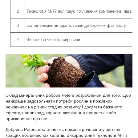
2
Технологія М-77 поліпшує поглинання компонентів, підвищ
3
Склад елементів адаптований до окремих фаз росту.
4
Виняткова чистота сировини.
Склад мінеральних добрив Peters розроблений для того, щоб
найкраще задовольняти потреби рослин в поживних
речовинах на різних стадіях розвитку і досягати бажаного
ефекту, наприклад, гарного вкорінення приростків або
прискорення цвітіння.
Добрива Peters поставляють поживні речовини у вигляді
кращих поглинаючих хелатів. Використання технології M-T7