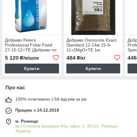
Добриво Peters
Добриво Osmocote Exact
Добр
Professional Foliar Feed
Standard 12-14м 15-9-
Prof
27-15-12+ТЕ (Добриво по
11+2MgO+TE 1кг
Spec
листу) 15кг
(Інт
5 120
484
446
₴/мішок
₴/кг
заба
Купити
Купити
Про нас
100% позитивних з 58 відгуків за рік
Працює з 14.12.2019
м. Рожище
вул.Степана Бандери 44а, офис 1, 45101, Рожище,
Україна