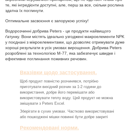
те, які інгредієнти доступні, але, перш за все, скільки рослина
здатна їх поглинути.
Оптимальне засвоєння є запорукою успіху!
Водорозчинні добрива Peters - це продукти найвищого
ґатунку. Вони містять ідеально узгоджені макроелементи NPK
у поєднані з мікроелементами, що дозволяє отримувати дуже
хороші результати в усіх умовах вирощення. Добрива Peters
розроблені за технологією M-77, яка забезпечує швидке і
ефективне поглинання поживних речовин.
Вказівки щодо застосування.
Щоб продукт повністю розчинявся, потрібно
приготувати вихідний розчин за 1-2 години до
використання, добре його перемішати або
використовувати теплу воду. Цей продукт не можна
змішувати з Peters Excel.
Зберігати в сухих умовах. Частково використовувані
або пошкоджені мішки повинні бути добре закриті
Рекомендовані норми.