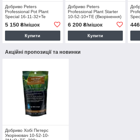
Добриво Peters
Добриво Peters
Добр
Professional Pot Plant
Professional Plant Starter
Prof
Special 16-11-32+Te
10-52-10+TE (Вкорінення)
Spec
(Інтенсивний ріст та
15 кг
(Інт
5 150
6 200
446
₴/мішок
₴/мішок
забарвлення) 15 кг
заба
Купити
Купити
Акційні пропозиції та новинки
Добриво Хобі Петерс
Укорінювач 10-52-10-