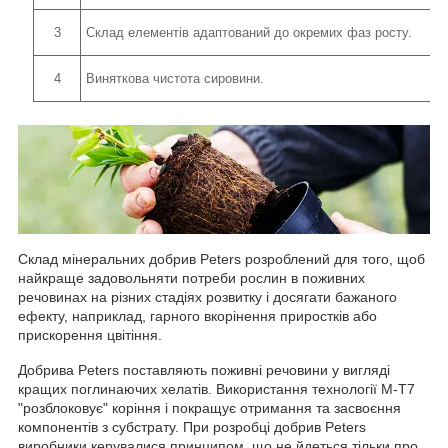
3
Склад елементів адаптований до окремих фаз росту.
4
Виняткова чистота сировини.
Склад мінеральних добрив Peters розроблений для того, щоб
найкраще задовольняти потреби рослин в поживних
речовинах на різних стадіях розвитку і досягати бажаного
ефекту, наприклад, гарного вкорінення приростків або
прискорення цвітіння.
Добрива Peters поставляють поживні речовини у вигляді
кращих поглинаючих хелатів. Використання технології M-T7
"розблоковує" коріння і покращує отримання та засвоєння
компонентів з субстрату. При розробці добрив Peters
виробники керувалися принципом, що не йдеться тільки про