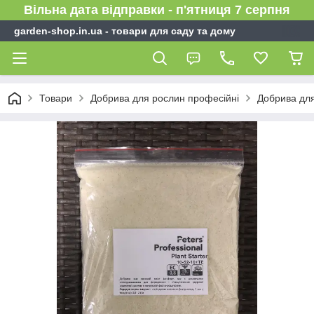
Вільна дата відправки - п'ятниця 7 серпня
garden-shop.in.ua - товари для саду та дому
Товари
Добрива для рослин професійні
Добрива для 