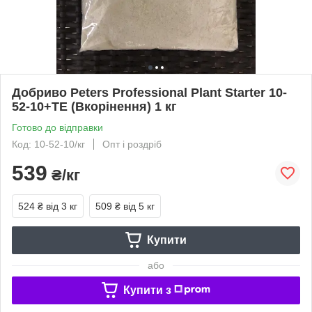
Добриво Peters Professional Plant Starter 10-
52-10+TE (Вкорінення) 1 кг
Готово до відправки
Код: 10-52-10/кг
Опт і роздріб
539
₴/кг
524 ₴
від 3 кг
509 ₴
від 5 кг
Купити
або
Купити з