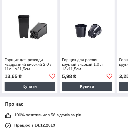
Горщик для розсади
Горщик для рослин
Горщ
квадратний високий 2,0 л
круглий високий 1,0 л
круг
11х11х21,5см
13х11,5см
13,65
5,98
3,2
₴
₴
Купити
Купити
Про нас
100% позитивних з 58 відгуків за рік
Працює з 14.12.2019