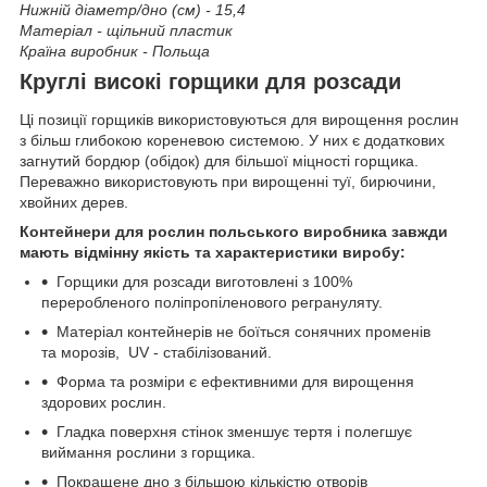
Нижній діаметр/дно (см) - 15,4
Матеріал - щільний пластик
Країна виробник - Польща
Круглі високі горщики для розсади
Ці позиції горщиків використовуються для вирощення рослин
з більш глибокою кореневою системою. У них є додаткових
загнутий бордюр (обідок) для більшої міцності горщика.
Переважно використовують при вирощенні туї, бирючини,
хвойних дерев.
Контейнери для рослин польського виробника завжди
мають відмінну якість та характеристики виробу:
Горщики для розсади виготовлені з 100%
переробленого поліпропіленового регрануляту.
Матеріал контейнерів не боїться сонячних променів
та морозів, UV - стабілізований.
Форма та розміри є ефективними для вирощення
здорових рослин.
Гладка поверхня стінок зменшує тертя і полегшує
виймання рослини з горщика.
Покращене дно з більшою кількістю отворів