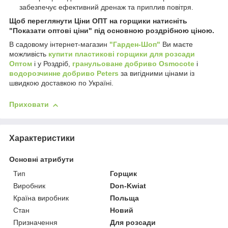
забезпечує ефективний дренаж та приплив повітря.
Щоб переглянути Ціни ОПТ на горщики натисніть
"Показати оптові ціни" під основною роздрібною ціною.
В садовому інтернет-магазин
"Гарден-Шоп"
Ви маєте
можливість
купити пластикові горщики для розсади
Оптом
і у Роздріб,
гранульоване добриво Osmocote
і
водорозчинне добриво Peters
за вигідними цінами із
швидкою доставкою по Україні.
Приховати
Характеристики
Основні атрибути
Тип
Горщик
Виробник
Don-Kwiat
Країна виробник
Польща
Стан
Новий
Призначення
Для розсади