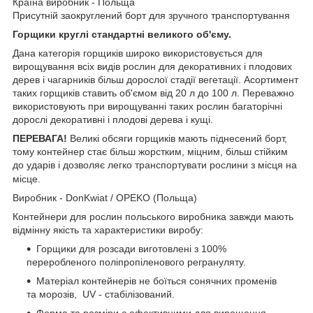
Країна виробник - Польща
Присутній заокруглений борт для зручного транспортування
Горщики круглі стандартні великого об'єму.
Дана категорія горщиків широко використовується для
вирощування всіх видів рослин для декоративних і плодових
дерев і чагарників більш дорослої стадії вегетації. Асортимент
таких горщиків ставить об'ємом від 20 л до 100 л. Переважно
використовують при вирощуванні таких рослин багаторічні
дорослі декоративні і плодові дерева і кущі.
ПЕРЕВАГА!
Великі обсяги горщиків мають піднесений борт,
тому контейнер стає більш жорстким, міцним, більш стійким
до ударів і дозволяє легко транспортувати рослини з місця на
місце.
Виробник - DonKwiat / OPEKO (Польща)
Контейнери для рослин польського виробника завжди мають
відмінну якість та характеристики виробу:
Горщики для розсади виготовлені з 100%
переробленого поліпропіленового регрануляту.
Матеріал контейнерів не боїться сонячних променів
та морозів, UV - стабілізований.
Форма та розміри є ефективними для вирощення