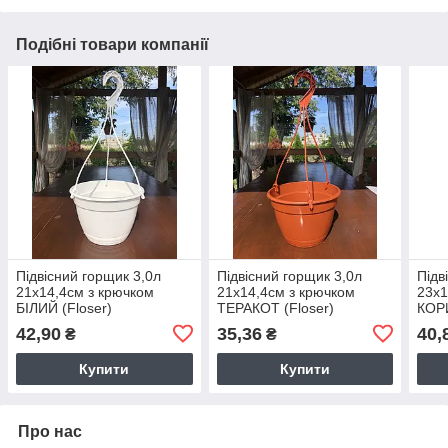
Подібні товари компанії
Підвісний горщик 3,0л
Підвісний горщик 3,0л
Підв
21х14,4см з крючком
21х14,4см з крючком
23х1
БІЛИЙ (Floser)
ТЕРАКОТ (Floser)
КОР
42,90
35,36
40,
₴
₴
Купити
Купити
Про нас