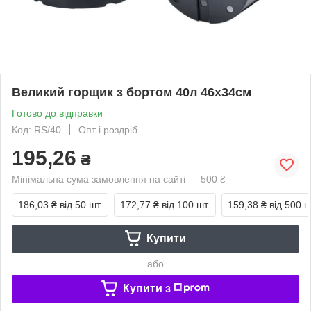
Великий горщик з бортом 40л 46х34см
Готово до відправки
Код: RS/40
Опт і роздріб
195,26
₴
Мінімальна сума замовлення на сайті — 500 ₴
186,03 ₴
від 50 шт.
172,77 ₴
від 100 шт.
159,38 ₴
від 500 ш
Купити
або
Купити з