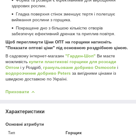
здорових рослин.
Гладка поверхня стінок зменшує тертя і полегшує
виймання рослини з горщика.
Покращене дно з більшою кількістю отворів
забезпечує ефективний дренаж та приплив повітря.
Щоб переглянути Ціни ОПТ на горщики натисніть
"Показати оптові ціни" під основною роздрібною ціною.
В садовому інтернет-магазин
"Гарден-Шоп"
Ви маєте
можливість
купити пластикові горщики для розсади
Оптом
і у Роздріб,
гранульоване добриво Osmocote
і
водорозчинне добриво Peters
за вигідними цінами із
швидкою доставкою по Україні.
Приховати
Характеристики
Основні атрибути
Тип
Горщик