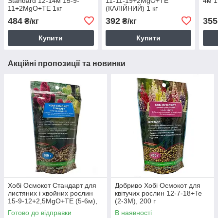
Standard 12-14м 15-9-
11-11-19+2MgO+TE
4м 1
11+2MgO+TE 1кг
(КАЛІЙНИЙ) 1 кг
484
392
355
₴/кг
₴/кг
Купити
Купити
Акційні пропозиції та новинки
Хобі Осмокот Стандарт для
Добриво Хобі Осмокот для
листяних і хвойних рослин
квітучих рослин 12-7-18+Te
15-9-12+2,5MgO+TE (5-6м),
(2-3M), 200 г
200г
Готово до відправки
В наявності