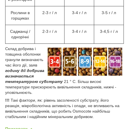
Рослини в
2-3 г / л
3-4 г / л
3-5 г / л
горщиках
Саджанці /
2-3 г / л
3-4 г / л
3-4,5 г / л
однорічні
Склад добрива і
товщина оболонки
гранули визначають
час його дії, заяв
годину дії добрива
визначається
температурою субстрату
21 ° С. Більш високі
температури прискорюють вивільнення складників, нижчі -
уповільнюють.
!!!
Такі фактори, як: рівень засоленості субстрату, його
реакція, мікробіологічна активність і опади, не впливають на
вивільнення складників, що робить Osmocote найбільш
стабільним і надійним мінеральним добривом.
Приховати