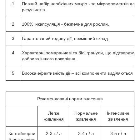
1
Повний набір необхідних макро - та мікроелементів дл
результатів.
2
100% інкапсуляція - безпечна для рослин.
3
Гарантований годину дії, незмінний склад.
4
Характерні помаранчеві та білі гранули, що підтверджу
добрива іншого покоління.
5
Висока ефективність дії – всі компоненти виділяються і 
Рекомендовані норми внесення
Легке
Нормальне
Інтенсивне
живлення
живлення
живлення
Контейнерни
2-3 г / л
3-4 г / л
3-5 г / л
й розплідник