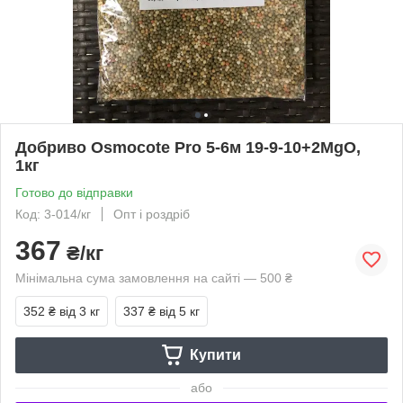
Добриво Osmocote Pro 5-6м 19-9-10+2MgO,
1кг
Готово до відправки
Код: 3-014/кг
Опт і роздріб
367
₴/кг
Мінімальна сума замовлення на сайті — 500 ₴
352 ₴
від 3 кг
337 ₴
від 5 кг
Купити
або