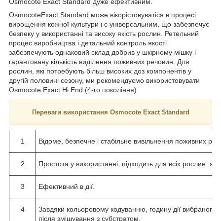
Osmocote Exact Standard дуже ефективним.
OsmocoteExact Standard може вікорістовуватіся в процесі
вирощення кожної культури і є універсальним, що забезпечує
безпеку у використанні та високу якість рослин. Ретельний
процес виробництва і детальний контроль якості
забезпечують однаковий склад добрив у шкірному мішку і
гарантовану кількість виділення поживних речовин. Для
рослин, які потребують більш високих доз компонентів у
другій половині сезону, ми рекомендуємо використовувати
Osmocote Exact Hi.End (4-го покоління).
Переваги використання Osmocote Exact Standard
1
Відоме, безпечне і стабільне вивільнення поживних реч
2
Простота у використанні, підходить для всіх рослин, як 
3
Ефективний в дії.
4
Завдяки кольоровому кодуванню, годину дії вибраного д
після змішування з субстратом.