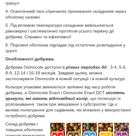
гранул.
4. Осмотичний тиск спричиняє проникання складників через
оболонку назовні.
5. Під впливом температури складники вивільняються
рівномірно і систематично протягом усього терміну дії
добрива. Справно та ефективно!
6. Порожня оболонка підпадає під остаточне розкладання у
грунті.
Особливості добрива.
Добрива Osmocote доступні в
різних періодах дії
: 3-4, 5-6,
8-9, 12-14 і 16-18 місяців. Завдяки цьому, можна
застосовувати Osmocote в кожній ситуації і в кожній культурі.
Кольори упаковки змінюються залежно від часу роботи
добрива, а Osmocote Exact і Osmocote Exact DCT
містять
гранули, які мають відповідний колір
, що полегшує їх
розпізнавання, також при змішуванні з субстратом. Це є
велике полегшення для садівників, які впевнені у використанні
потрібного добрива.
Склад добрива і
товщина оболонки
гранули визначають