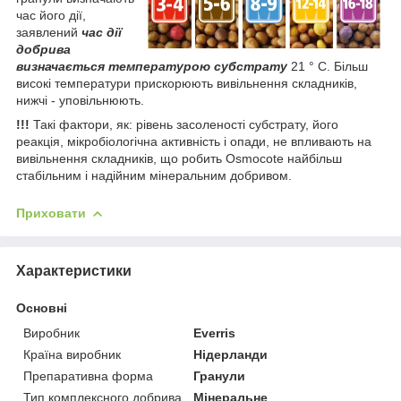
час його дії,
заявлений
час дії
добрива
визначається температурою субстрату
21 ° С. Більш
високі температури прискорюють вивільнення складників,
нижчі - уповільнюють.
!!!
Такі фактори, як: рівень засоленості субстрату, його
реакція, мікробіологічна активність і опади, не впливають на
вивільнення складників, що робить Osmocote найбільш
стабільним і надійним мінеральним добривом.
Приховати
Характеристики
Основні
Виробник
Everris
Країна виробник
Нідерланди
Препаративна форма
Гранули
Тип комплексного добрива
Мінеральне