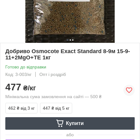
Добриво Osmocote Exact Standard 8-9м 15-9-
11+2MgO+TE 1кг
Готово до відправки
Код: 3-003/кг
Опт і роздріб
477
₴/кг
Мінімальна сума замовлення на сайті — 500 ₴
462 ₴
від 3 кг
447 ₴
від 5 кг
Купити
або