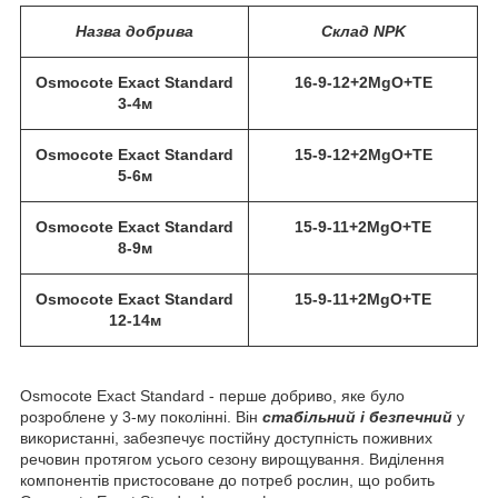
Назва добрива
Склад NPK
Osmocote Exact Standard
16-9-12+2MgO+TE
3-4м
Osmocote Exact Standard
15-9-12+2MgO+TE
5-6м
Osmocote Exact Standard
15-9-11+2MgO+TE
8-9м
Osmocote Exact Standard
15-9-11+2MgO+TE
12-14м
Osmocote Exact Standard - перше добриво, яке було
розроблене у 3-му поколінні. Він
стабільний і безпечний
у
використанні, забезпечує постійну доступність поживних
речовин протягом усього сезону вирощування. Виділення
компонентів пристосоване до потреб рослин, що робить