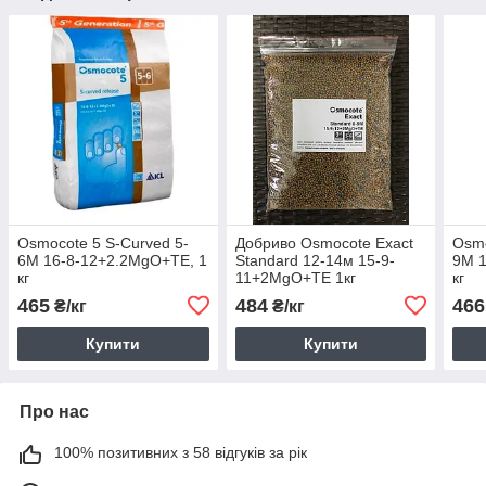
Osmocote 5 S-Curved 5-
Добриво Osmocote Exact
Osmo
6M 16-8-12+2.2MgO+TE, 1
Standard 12-14м 15-9-
9M 1
кг
11+2MgO+TE 1кг
кг
465
484
466
₴/кг
₴/кг
Купити
Купити
Про нас
100% позитивних з 58 відгуків за рік