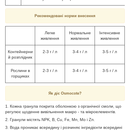
Рекомендовані норми внесення
Легке
Нормальне
Інтенсивне
живлення
живлення
живлення
Контейнерни
2-3 г / л
3-4 г / л
3-5 г / л
й розплідник
Рослини в
2-3 г / л
3-4 г / л
3-5 г / л
горщиках
Як діє Osmocote?
1. Кожна гранула покрита оболонкою з органічної смоли, що
регулює щоденне вивільнення макро - та мікроелементів.
2. Гранули містять NPK, B, Cu, Fe, Mn, Mo і Zn.
3. Вода проникає всередину і розчиняє інгредієнти всередині