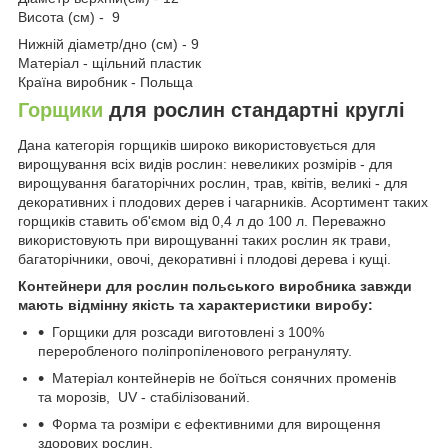
Висота (см) - 9
Нижній діаметр/дно (см) - 9
Матеріал - щільний пластик
Країна виробник - Польща
Горщики
для рослин стандартні круглі
Дана категорія горщиків широко використовується для
вирощування всіх видів рослин: невеликих розмірів - для
вирощування багаторічних рослин, трав, квітів, великі - для
декоративних і плодових дерев і чагарників. Асортимент таких
горщиків ставить об'ємом від 0,4 л до 100 л. Переважно
використовують при вирощуванні таких рослин як трави,
багаторічники, овочі, декоративні і плодові дерева і кущі.
Контейнери для рослин польського виробника завжди
мають відмінну якість та характеристики виробу:
Горщики для розсади виготовлені з 100%
переробленого поліпропіленового регрануляту.
Матеріал контейнерів не боїться сонячних променів
та морозів, UV - стабілізований.
Форма та розміри є ефективними для вирощення
здорових рослин.