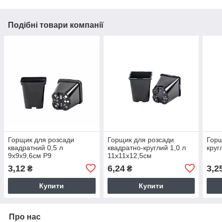
Подібні товари компанії
Горщик для розсади
Горщик для розсади
Горщ
квадратний 0,5 л
квадратно-круглий 1,0 л
круг
9х9х9,6см Р9
11х11х12,5см
3,12
6,24
3,2
₴
₴
Купити
Купити
Про нас