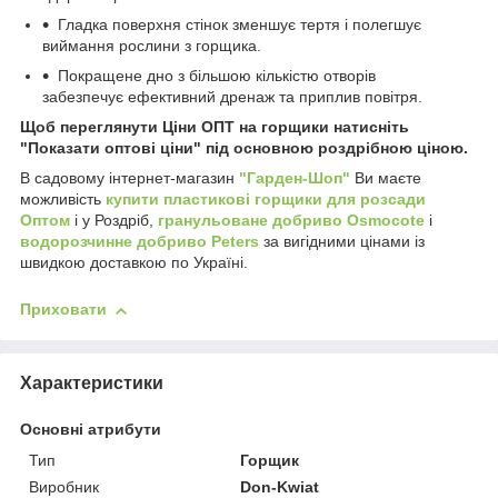
Гладка поверхня стінок зменшує тертя і полегшує
виймання рослини з горщика.
Покращене дно з більшою кількістю отворів
забезпечує ефективний дренаж та приплив повітря.
Щоб переглянути Ціни ОПТ на горщики натисніть
"Показати оптові ціни" під основною роздрібною ціною.
В садовому інтернет-магазин
"Гарден-Шоп"
Ви маєте
можливість
купити пластикові горщики для розсади
Оптом
і у Роздріб,
гранульоване добриво Osmocote
і
водорозчинне добриво Peters
за вигідними цінами із
швидкою доставкою по Україні.
Приховати
Характеристики
Основні атрибути
Тип
Горщик
Виробник
Don-Kwiat