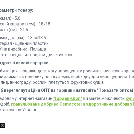
раметри товару:
єм (л) - 5,0
хній квадрат (см) - 18х18
ота (см) - 21,5
мір дна (см) - 13,5х13,5
теріал - щільний пластик
аїна виробник - Польща
ють спеціальні прорізи для етикеток
адратні високі горщики.
ибина цих горщиків дає змогу вирощувати рослини з високою корен
ни займають невелику площу землі, необхідну для вирощування. П
янд, винограду, рослин, плетуться, фруктових кущів.
б переглянути Ціни ОПТ на горщики натисніть "Показати оптові
садовому інтернет-магазин
"Гарден-Шоп"
Ви маєте можливість
куп
здріб,
гранульоване добриво Osmocote
і
водорозчинне добриво 
тавкою по Україні.