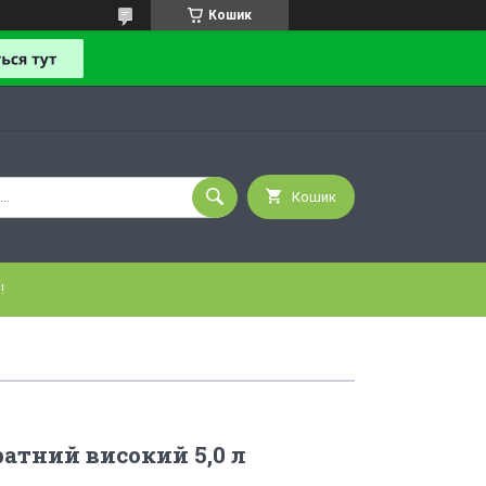
Кошик
Кошик
!
атний високий 5,0 л