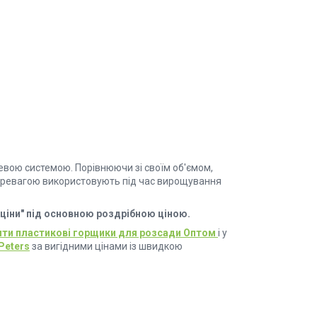
евою системою. Порівнюючи зі своїм об'ємом,
еревагою використовують під час вирощування
 ціни" під основною роздрібною ціною.
ити пластикові горщики для розсади Оптом
і у
Peters
за вигідними цінами із швидкою