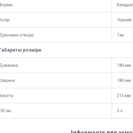
Форма
Квадра
Колір
Чорний
Дренажні отвори
Так
Габаритні розміри
Довжина
180 мм
Ширина
180 мм
Висота
215 мм
Об`єм
5 л
Інформація для зам