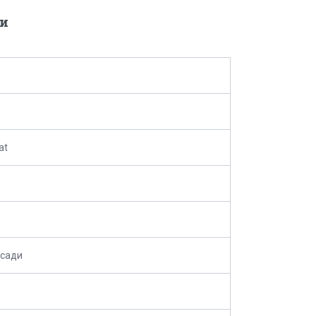
и
at
зсади