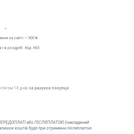
ння на сайті — 500 ₴
 і в роздріб
Код:
HS5
отягом 14 днів
за рахунок покупця
Й ПЕРЕДОПЛАТІ або ПІСЛЯПЛАТОЮ (накладений
 залишок коштів буде при отриманні післяплатою