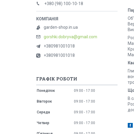
+380 (98) 100-10-18
Па
Об'
Вер
garden-shop.in.ua
Вис
gorshki.dobryva@gmail.com
Роз
Ма
+380981001018
Кр
Ма
+380981001018
Кв
Гл
во
ГРАФІК РОБОТИ
тро
Що
Понеділок
09:00
17:00
В 
Вівторок
09:00
17:00
Ро
дос
Середа
09:00
17:00
Четвер
09:00
17:00
Пʼятниця
09:00
17:00