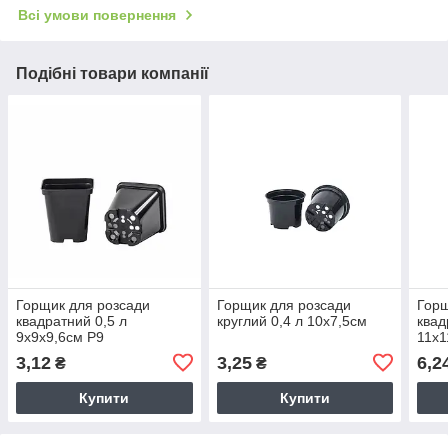
Всі умови повернення
Подібні товари компанії
Горщик для розсади
Горщик для розсади
Горщ
квадратний 0,5 л
круглий 0,4 л 10х7,5см
квад
9х9х9,6см Р9
11х1
3,12
3,25
6,2
₴
₴
Купити
Купити