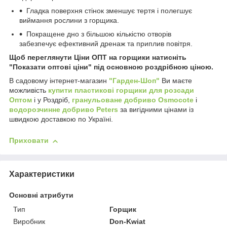
Гладка поверхня стінок зменшує тертя і полегшує
виймання рослини з горщика.
Покращене дно з більшою кількістю отворів
забезпечує ефективний дренаж та приплив повітря.
Щоб переглянути Ціни ОПТ на горщики натисніть
"Показати оптові ціни" під основною роздрібною ціною.
В садовому інтернет-магазин
"Гарден-Шоп"
Ви маєте
можливість
купити пластикові горщики для розсади
Оптом
і у Роздріб,
гранульоване добриво Osmocote
і
водорозчинне добриво Peters
за вигідними цінами із
швидкою доставкою по Україні.
Приховати
Характеристики
Основні атрибути
Тип
Горщик
Виробник
Don-Kwiat