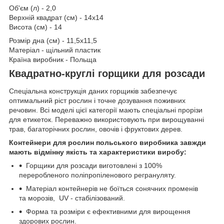
Об'єм (л) - 2,0
Верхній квадрат (см) - 14х14
Висота (см) - 14
Розмір дна (см) - 11,5х11,5
Матеріал - щільний пластик
Країна виробник - Польща
Квадратно-круглі горщики для розсади
Спеціальна конструкція даних горщиків забезпечує
оптимальний ріст рослин і точне дозування поживних
речовин. Всі моделі цієї категорії мають спеціальні прорізи
для етикеток. Переважно використовують при вирощуванні
трав, багаторічних рослин, овочів і фруктових дерев.
Контейнери для рослин польського виробника завжди
мають відмінну якість та характеристики виробу:
Горщики для розсади виготовлені з 100%
переробленого поліпропіленового регрануляту.
Матеріал контейнерів не боїться сонячних променів
та морозів, UV - стабілізований.
Форма та розміри є ефективними для вирощення
здорових рослин.