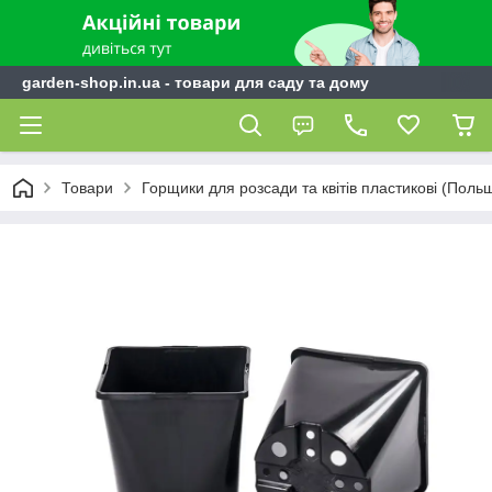
garden-shop.in.ua - товари для саду та дому
Товари
Горщики для розсади та квітів пластикові (Поль