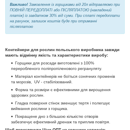
Важливо!
Замовлення із горщиками від 20л відправляємо при
ПОВНІЙ ПЕРЕДОПЛАТІ або ПІСЛЯПЛАТОЮ (накладений
платіж) із завдатком 30% від суми. При сплаті передоплати
на рахунок, залишок коштів буде при отриманні
післяплатою
Контейнери для рослин польського виробника завжди
мають відмінну якість та характеристики виробу:
Горщики для розсади виготовлені з 100%
переробленого поліпропіленового регрануляту.
Матеріал контейнерів не боїться сонячних променів
та морозів, UV - стабілізований.
Форма та розміри є ефективними для вирощення
здорових рослин.
Гладка поверхня стінок зменшує тертя і полегшує
виймання рослини з горщика.
Покращене дно з більшою кількістю отворів
забезпечує ефективний дренаж та приплив повітря.
Щоб переглянути Ціни ОПТ на горщики натисніть