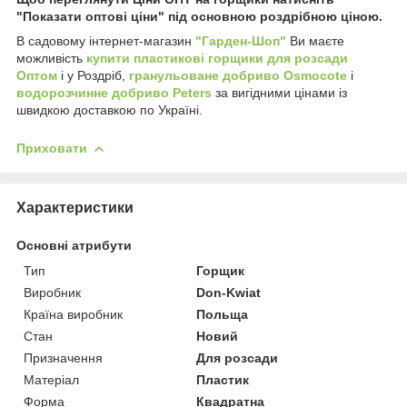
"Показати оптові ціни" під основною роздрібною ціною.
В садовому інтернет-магазин
"Гарден-Шоп"
Ви маєте
можливість
купити пластикові горщики для розсади
Оптом
і у Роздріб,
гранульоване добриво Osmocote
і
водорозчинне добриво Peters
за вигідними цінами із
швидкою доставкою по Україні.
Приховати
Характеристики
Основні атрибути
Тип
Горщик
Виробник
Don-Kwiat
Країна виробник
Польща
Стан
Новий
Призначення
Для розсади
Матеріал
Пластик
Форма
Квадратна