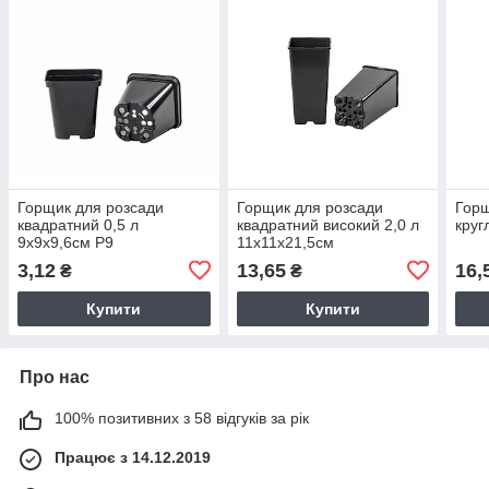
Горщик для розсади
Горщик для розсади
Горщ
квадратний 0,5 л
квадратний високий 2,0 л
круг
9х9х9,6см Р9
11х11х21,5см
3,12
13,65
16,
₴
₴
Купити
Купити
Про нас
100% позитивних з 58 відгуків за рік
Працює з 14.12.2019